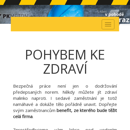
Toggle
navigation
POHYBEM KE
ZDRAVÍ
Bezpečná práce není jen o dodržování
předepsaných norem. Někdy můžete jít zdraví
malinko naproti. I sedavé zaměstnání je totiž
namáhavé a dokáže tělo pořádně unavit. Dopřejte
svým zaměstnancům
benefit, ze kterého bude těžit
celá firma
.
Zprostředkujeme vám lekce pod vedením