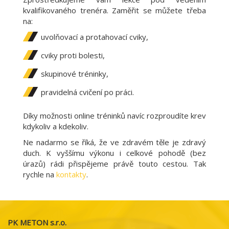
kvalifikovaného trenéra. Zaměřit se můžete třeba
na:
uvolňovací a protahovací cviky,
cviky proti bolesti,
skupinové tréninky,
pravidelná cvičení po práci.
Díky možnosti online tréninků navíc rozproudíte krev
kdykoliv a kdekoliv.
Ne nadarmo se říká, že ve zdravém těle je zdravý
duch. K vyššímu výkonu i celkové pohodě (bez
úrazů) rádi přispějeme právě touto cestou. Tak
rychle na
kontakty
.
PK METON s.r.o.